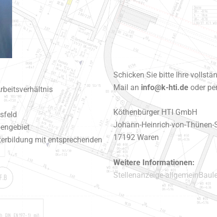
Schicken Sie bitte Ihre vollst
Mail an
info@k-hti.de
oder pe
Arbeitsverhältnis
Köthenbürger HTI GmbH
sfeld
Johann-Heinrich-von-Thünen-S
bengebiet
17192 Waren
terbildung mit entsprechenden
Weitere Informationen:
Stellenanzeige-allgemeinBaule