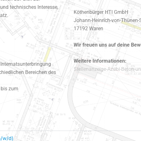
nd technisches Interesse,
Köthenbürger HTI GmbH
atz.
Johann-Heinrich-von-Thünen-S
17192 Waren
Wir freuen uns auf deine Be
Weitere Informationen:
Internatsunterbringung
Stellenanzeige-Azubi-Beton-u
chiedlichen Bereichen des
 bis zum
m/w/d)