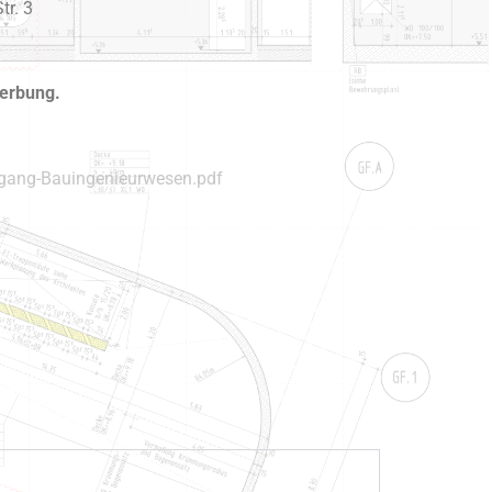
tr. 3
werbung.
ngang-Bauingenieurwesen.pdf