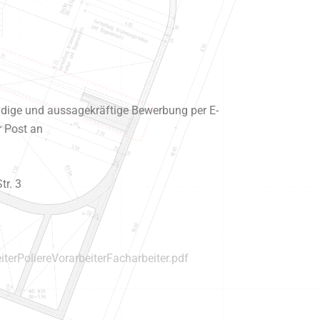
ändige und aussagekräftige Bewerbung per E-
r Post an
tr. 3
iterPoliereVorarbeiterFacharbeiter.pdf