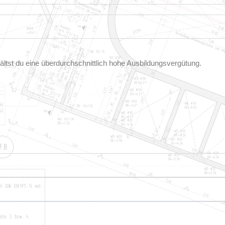
ltst du eine überdurchschnittlich hohe Ausbildungsvergütung.