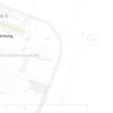
tr. 3
werbung.
nd-Stahlbetonbauer.pdf